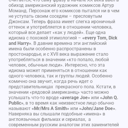
обиход американский художник комиксов Артур
Моманд. Персонаж его комиксов пытался ни в чем
не уступать своим соседям – пресловутым
Джонсам. Теперь фраза имеет слегка ироничный
оттенок и употребляется в отношении человека,
который все делает «как у людей». Еще одна
идиома с похожей этимологией –
«every Tom, Dick
and Harry»
. В давние времена эти английский
имена были особенно распространены в
простонародье, и с XVII века выражение стало
употребляться в значении «кто попало, любой
человек, обычные люди». Интересно, что эта
идиома может применяться в отношении как
одного человека, так и группы людей. Особенно
комично она звучит, когда речь идет о
представительницах прекрасного пола. Кстати, в
значении «рядовой американец» часто можно
услышать что-то вроде
«average Joe»
или
«John Q.
Public»
, в то время как неизвестное лицо обычно
называют
«Mr/Mrs A Smith»
или
«John/Jane Doe»
.
Наверняка вы слышали подобные «имена» в
англоязычных фильмах и сериалах, а
современным русским аналогом этих заменителей