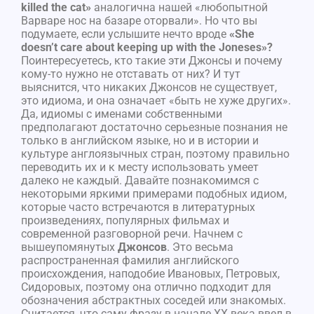
killed the cat»
аналогична нашей «любопытной
Варваре нос на базаре оторвали». Но что вы
подумаете, если услышите нечто вроде
«She
doesn’t care about keeping up with the Joneses»?
Поинтересуетесь, кто такие эти Джонсы и почему
кому-то нужно не отставать от них? И тут
выяснится, что никаких Джонсов не существует,
это идиома, и она означает «быть не хуже других».
Да, идиомы с именами собственными
предполагают достаточно серьезные познания не
только в английском языке, но и в истории и
культуре англоязычных стран, поэтому правильно
переводить их и к месту использовать умеет
далеко не каждый. Давайте познакомимся с
некоторыми яркими примерами подобных идиом,
которые часто встречаются в литературных
произведениях, популярных фильмах и
современной разговорной речи. Начнем с
вышеупомянутых
Джонсов
. Это весьма
распространенная фамилия английского
происхождения, наподобие Ивановых, Петровых,
Сидоровых, поэтому она отлично подходит для
обозначения абстрактных соседей или знакомых.
Считается, что саму фразу в начале XX века ввел в