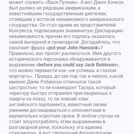
может служить «Вася Пупкин». А вот Джон Хэнкок
был далеко не рядовым американцем, а
известнейшим государственным деятелем,
стоявшим у истоков независимого американского
государства. Он стал одним из представителей
Конгресса, подписавших знаменитую Декларацию
независимости, причем его подпись оказалась
самой вычурной и громоздкой. Догадайтесь, что
означает фраза
«put your John Hancock»
?
Правильно, вас просят расписаться. Имя другого
исторического персонажа обнаруживается в
выражении
«before you could say Jack Robinson»
,
что можно перевести как «не успеешь и глазом
моргнуть». Правда, до сих пор так и неясно, какой
именно Джек Робинсон отличался такой
шустростью: то ли комендант Тауэра, который
чересчур быстро отправлял приговоренных к
смерти на плаху, то ли ловкий член
английского парламента, известный своим
умением договариваться с оппонентами в
изумительно короткие сроки. В любом случае не
стоит злоупотреблять этим выражением в
разговорной речи, поскольку эта идиома
старомодна. А вот следующий фразеологизм