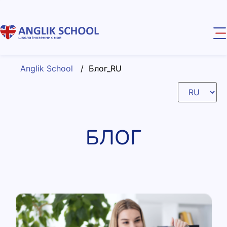
Anglik School
/
Блог_RU
БЛОГ