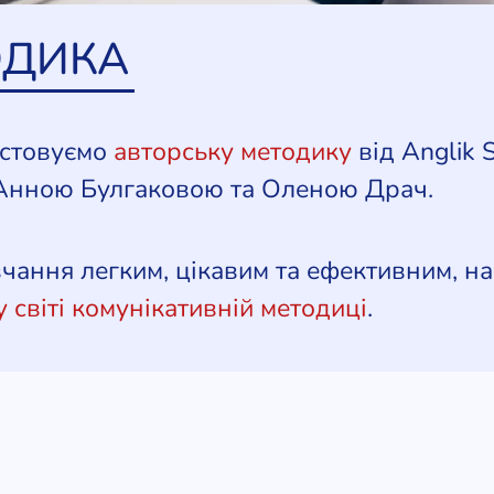
ОДИКА
истовуємо
авторську методику
від Anglik 
Анною Булгаковою та Оленою Драч.
ання легким, цікавим та ефективним, на
 світі комунікативній методиці
.