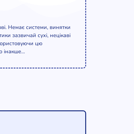
ові. Немає системи, винятки
ики зазвичай сухі, нецікаві
використовуючи цю
ю інакше…