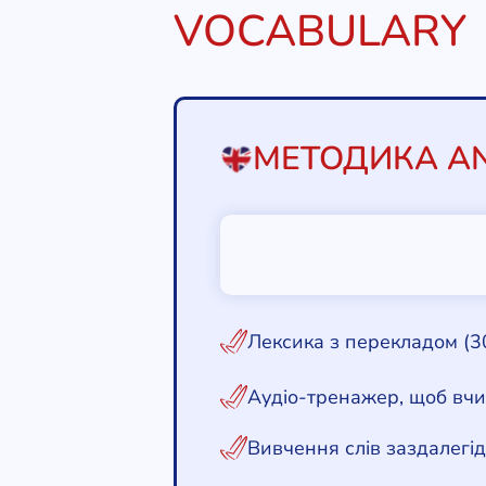
VOCABULARY
МЕТОДИКА AN
Лексика з перекладом (3
Аудіо-тренажер, щоб вч
Вивчення слів заздалегі