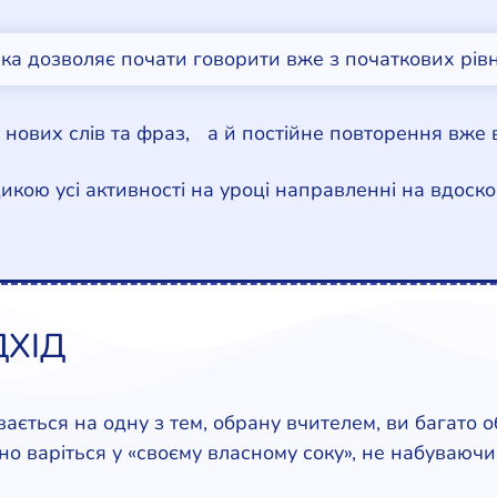
а дозволяє почати говорити вже з початкових рівн
 нових слів та фраз, а й постійне повторення вже
икою усі активності на уроці направленні на вдос
ДХІД
ається на одну з тем, обрану вчителем, ви багато 
но варіться у «своєму власному соку», не набуваючи 