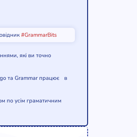
довідник
#GrammarBits
ннями, які ви точно
ingo та Grammar працює в
ком по усім граматичним