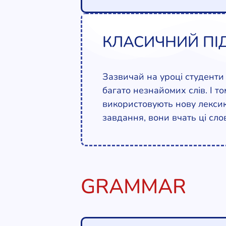
КЛАСИЧНИЙ ПІ
Зазвичай на уроці студенти
багато незнайомих слів. І т
використовують нову лексику
завдання, вони вчать ці сло
GRAMMAR