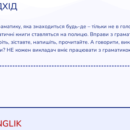
ДХІД
аматику, яка знаходиться будь-де – тільки не в гол
атичні книги ставляться на полицю. Вправи з грамат
еріть, зіставте, напишіть, прочитайте. А говорити, 
ли? НЕ кожен викладач вміє працювати з граматико
GLIK