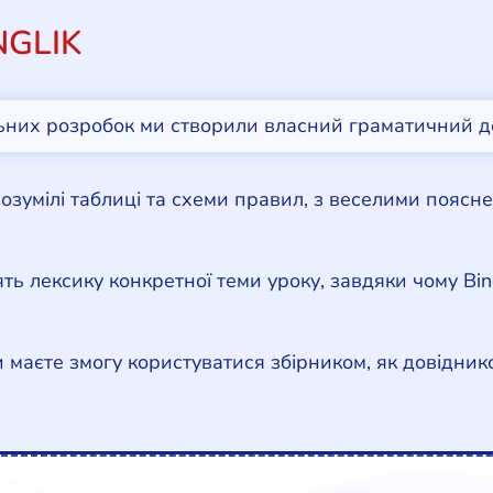
GLIK
ьних розробок ми створили власний граматичний 
озумілі таблиці та схеми правил, з веселими поясне
ять лексику конкретної теми уроку, завдяки чому B
и маєте змогу користуватися збірником, як довідни