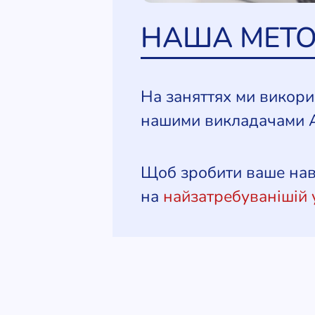
НАША МЕТ
На заняттях ми викор
нашими викладачами 
Щоб зробити ваше навч
на
найзатребуванішій у