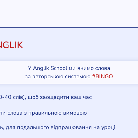
GLIK
У Anglik School ми вчимо слова
за авторською системою
#BINGO
0-40 слів), щоб заощадити ваш час
ити слова з правильною вимовою
дь, для подальшого відпрацювання на уроці